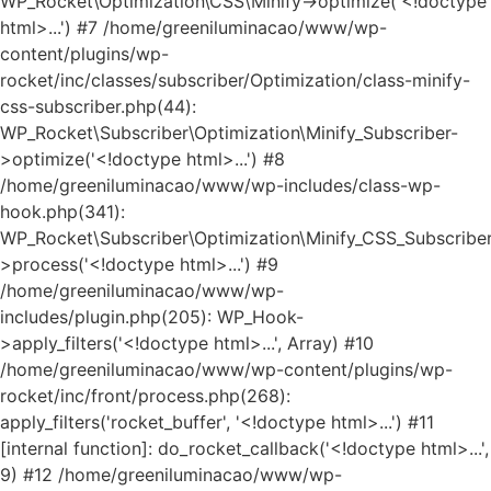
WP_Rocket\Optimization\CSS\Minify->optimize('<!doctype
html>...') #7 /home/greeniluminacao/www/wp-
content/plugins/wp-
rocket/inc/classes/subscriber/Optimization/class-minify-
css-subscriber.php(44):
WP_Rocket\Subscriber\Optimization\Minify_Subscriber-
>optimize('<!doctype html>...') #8
/home/greeniluminacao/www/wp-includes/class-wp-
hook.php(341):
WP_Rocket\Subscriber\Optimization\Minify_CSS_Subscriber
>process('<!doctype html>...') #9
/home/greeniluminacao/www/wp-
includes/plugin.php(205): WP_Hook-
>apply_filters('<!doctype html>...', Array) #10
/home/greeniluminacao/www/wp-content/plugins/wp-
rocket/inc/front/process.php(268):
apply_filters('rocket_buffer', '<!doctype html>...') #11
[internal function]: do_rocket_callback('<!doctype html>...',
9) #12 /home/greeniluminacao/www/wp-