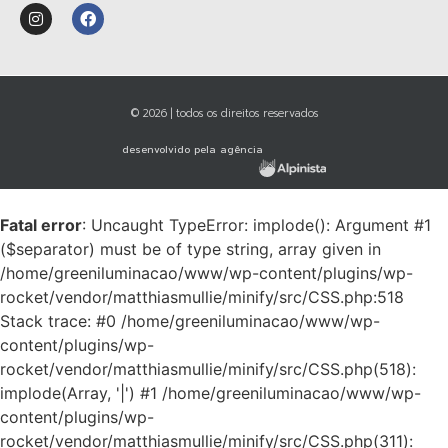
© 2026 | todos os direitos reservados
desenvolvido pela agência
Fatal error
: Uncaught TypeError: implode(): Argument #1
($separator) must be of type string, array given in
/home/greeniluminacao/www/wp-content/plugins/wp-
rocket/vendor/matthiasmullie/minify/src/CSS.php:518
Stack trace: #0 /home/greeniluminacao/www/wp-
content/plugins/wp-
rocket/vendor/matthiasmullie/minify/src/CSS.php(518):
implode(Array, '|') #1 /home/greeniluminacao/www/wp-
content/plugins/wp-
rocket/vendor/matthiasmullie/minify/src/CSS.php(311):