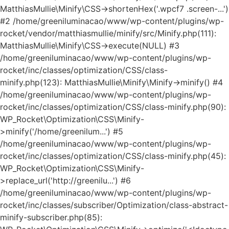
MatthiasMullie\Minify\CSS->shortenHex('.wpcf7 .screen-...')
#2 /home/greeniluminacao/www/wp-content/plugins/wp-
rocket/vendor/matthiasmullie/minify/src/Minify.php(111):
MatthiasMullie\Minify\CSS->execute(NULL) #3
/home/greeniluminacao/www/wp-content/plugins/wp-
rocket/inc/classes/optimization/CSS/class-
minify.php(123): MatthiasMullie\Minify\Minify->minify() #4
/home/greeniluminacao/www/wp-content/plugins/wp-
rocket/inc/classes/optimization/CSS/class-minify.php(90):
WP_Rocket\Optimization\CSS\Minify-
>minify('/home/greenilum...') #5
/home/greeniluminacao/www/wp-content/plugins/wp-
rocket/inc/classes/optimization/CSS/class-minify.php(45):
WP_Rocket\Optimization\CSS\Minify-
>replace_url('http://greenilu...') #6
/home/greeniluminacao/www/wp-content/plugins/wp-
rocket/inc/classes/subscriber/Optimization/class-abstract-
minify-subscriber.php(85):