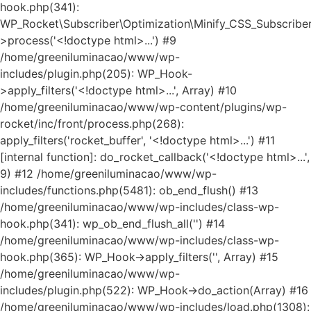
hook.php(341):
WP_Rocket\Subscriber\Optimization\Minify_CSS_Subscriber
>process('<!doctype html>...') #9
/home/greeniluminacao/www/wp-
includes/plugin.php(205): WP_Hook-
>apply_filters('<!doctype html>...', Array) #10
/home/greeniluminacao/www/wp-content/plugins/wp-
rocket/inc/front/process.php(268):
apply_filters('rocket_buffer', '<!doctype html>...') #11
[internal function]: do_rocket_callback('<!doctype html>...',
9) #12 /home/greeniluminacao/www/wp-
includes/functions.php(5481): ob_end_flush() #13
/home/greeniluminacao/www/wp-includes/class-wp-
hook.php(341): wp_ob_end_flush_all('') #14
/home/greeniluminacao/www/wp-includes/class-wp-
hook.php(365): WP_Hook->apply_filters('', Array) #15
/home/greeniluminacao/www/wp-
includes/plugin.php(522): WP_Hook->do_action(Array) #16
/home/greeniluminacao/www/wp-includes/load.php(1308):