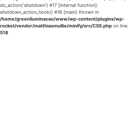
do_action('shutdown') #17 [internal function]:
shutdown_action_hook() #18 {main} thrown in
/home/greeniluminacao/www/wp-content/plugins/wp-
rocket/vendor/matthiasmullie/minify/src/CSS.php
on line
518