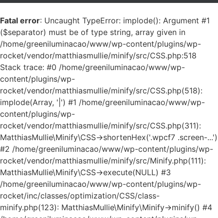
Fatal error
: Uncaught TypeError: implode(): Argument #1
($separator) must be of type string, array given in
/home/greeniluminacao/www/wp-content/plugins/wp-
rocket/vendor/matthiasmullie/minify/src/CSS.php:518
Stack trace: #0 /home/greeniluminacao/www/wp-
content/plugins/wp-
rocket/vendor/matthiasmullie/minify/src/CSS.php(518):
implode(Array, '|') #1 /home/greeniluminacao/www/wp-
content/plugins/wp-
rocket/vendor/matthiasmullie/minify/src/CSS.php(311):
MatthiasMullie\Minify\CSS->shortenHex('.wpcf7 .screen-...')
#2 /home/greeniluminacao/www/wp-content/plugins/wp-
rocket/vendor/matthiasmullie/minify/src/Minify.php(111):
MatthiasMullie\Minify\CSS->execute(NULL) #3
/home/greeniluminacao/www/wp-content/plugins/wp-
rocket/inc/classes/optimization/CSS/class-
minify.php(123): MatthiasMullie\Minify\Minify->minify() #4