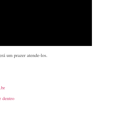
erá um prazer atende-los.
.br
r dentro