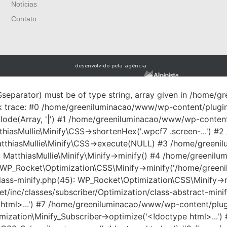
Notícias
Contato
desenvolvido pela agência
$separator) must be of type string, array given in /home
ck trace: #0 /home/greeniluminacao/www/wp-content/plugi
plode(Array, '|') #1 /home/greeniluminacao/www/wp-conten
tthiasMullie\Minify\CSS->shortenHex('.wpcf7 .screen-...')
: MatthiasMullie\Minify\CSS->execute(NULL) #3 /home/gree
): MatthiasMullie\Minify\Minify->minify() #4 /home/green
: WP_Rocket\Optimization\CSS\Minify->minify('/home/green
ss-minify.php(45): WP_Rocket\Optimization\CSS\Minify->repl
inc/classes/subscriber/Optimization/class-abstract-minif
html>...') #7 /home/greeniluminacao/www/wp-content/plugi
mization\Minify_Subscriber->optimize('<!doctype html>...