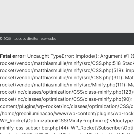
© 2026 | todos os direitos reservados
Fatal error
: Uncaught TypeError: implode(): Argument #1 (
rocket/vendor/matthiasmullie/minify/src/CSS.php:518 Sta
rocket/vendor/matthiasmullie/minify/src/CSS.php(518): im
rocket/vendor/matthiasmullie/minify/src/CSS.php(311): Ma
rocket/vendor/matthiasmullie/minify/src/Minify.php(111)
rocket/inc/classes/optimization/CSS/class-minify.php(123
rocket/inc/classes/optimization/CSS/class-minify.php(90)
content/plugins/wp-rocket/inc/classes/optimization/CSS/cla
/home/greeniluminacao/www/wp-content/plugins/wp-rocket/
WP_Rocket\Optimization\CSS\Minify->optimize('<!doctype 
minify-css-subscriber.php(44): WP_Rocket\Subscriber\Opti